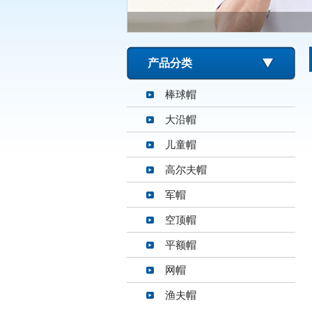
产品分类
棒球帽
大沿帽
儿童帽
高尔夫帽
军帽
空顶帽
平额帽
网帽
渔夫帽